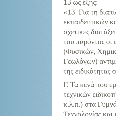
13 ως εξής:
«13. Για τη διαπ
εκπαιδευτικών κα
σχετικές διατάξ
του παρόντος οι
(Φυσικών, Χημικ
Γεωλόγων) αντιμ
της ειδικότητας 
Γ. Τα κενά που ε
τεχνικών ειδικο
κ.λ.π.) στα Γυμ
Τεχνολογίας και