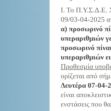
Ι. Το Π.Υ.Σ.Δ.Ε.
09/03-04-2025 α
α) προσωρινό π
υπεραριθμιών γε
προσωρινό πίνα
υπεραριθμιών ε
Προθεσμία υποβ
ορίζεται από σή
Δευτέρα 07-04-2
είναι αποκλειστι
ενστάσεις που θα