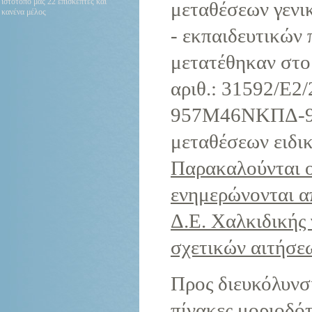
ιστότοπό μας 22 επισκέπτες και
μεταθέσεων γενικ
κανένα μέλος
- εκπαιδευτικών 
μετατέθηκαν στο
αριθ.: 31592/Ε2
957Μ46ΝΚΠΔ-9Θ
μεταθέσεων ειδι
Παρακαλούνται ο
ενημερώνονται α
Δ.Ε. Χαλκιδικής 
σχετικών αιτήσε
Προς διευκόλυνσ
πίνακες μοριοδότ