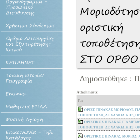
Οργανόγραμμα -
Προσωπικό
Μοριοδότησ
Διεύθυνσης
οριστική
Χρήσιμοι Σύνδεσμοι
Ωράριο Λειτουργίας
τοποθέτη
και Εξυπηρέτησης
Κοινού
ΣΤΟ ΟΡΘΟ
ΚΕΠΛΗΝΕΤ
Τοπική Ιστορία/
Δημοσιεύθηκε : Π
Γεωγραφία
Attachments:
Erasmus+
File
Μαθητεία ΕΠΑΛ
ΟΡΙΣΤ. ΠΙΝΑΚΑΣ ΜΟΡΙΟΔΟΤ. ΓΙ
ΤΟΠΟΘΕΤΗΣΗ_ΔΕ ΧΑΛΚΙΔΙΚΗΣ_ΟΡΘ
Φυσική Αγωγή
ΟΡΙΣΤΙΚΟΣ ΠΙΝΑΚΑΣ ΓΙΑ ΜΕΤΑΘ
ΤΟΠΟΘΕΤΗΣΗ_ΔΕ ΧΑΛΚΙΔΙΚΗΣ_ΟΡ
Επικοινωνία - Τηλ.
ΟΡΙΣΤΙΚΟΣ ΠΙΝΑΚΑΣ ΜΟΡΙΟΔ_Μ
Κατάλογος