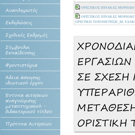
ΟΡΙΣΤΙΚΟΣ ΠΙΝΑΚΑΣ ΜΟΡΙΟΔΟΤ
Αναπληρωτές
ΟΡΙΣΤΙΚΟΣ ΠΙΝΑΚΑΣ ΜΟΡΙΟΔΟΤ
Εκδηλώσεις
ΟΡΙΣΤΙΚΗ ΤΟΠΟΘΕΤΗΣΗ_ΔΕ ΧΑΛΚΙ
Σχολικές Εκδρομές
ΧΡΟΝΟΔΙ
Σύμβουλοι
Εκπαίδευσης
ΕΡΓΑΣΙΩΝ
Φροντιστήρια
ΣΕ ΣΧΕΣΗ
Άδεια άσκησης
ιδιωτικού έργου
ΥΠΕΡΑΡΙΘ
Έντυπα αιτήσεων
αναγνώρισης
ΜΕΤΑΘΕΣΗ
μεταπτυχιακού -
διδακτορικού τίτλου
ΟΡΙΣΤΙΚΗ
Πρότυπα Αιτήσεων