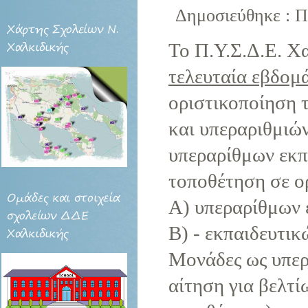
Δημοσιεύθηκε : Π
Χάρτης
Σχολείων Ν.
Το Π.Υ.Σ.Δ.Ε. Χ
Χαλκιδικής
τελευταία εβδομ
οριστικοποίηση 
και υπεραριθμιών
υπεραρίθμων εκπ
τοποθέτηση σε ο
Ομάδες
και στοιχεία
Α) υπεραρίθμων 
σχολείων ΔΔΕ
Β) - εκπαιδευτικ
Χαλκιδικής
Μονάδες ως υπερά
αίτηση για βελτί