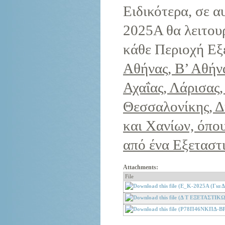
Ειδικότερα, σε α
2025A θα λειτου
κάθε Περιοχή Εξ
Αθήνας, Β’ Αθήνα
Αχαΐας, Λάρισας,
Θεσσαλονίκης, Δ
και Χανίων, όπο
από ένα Εξεταστ
Attachments:
File