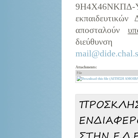
9H4X46ΝΚΠΔ-
εκπαιδευτικών 
αποσταλούν
υπ
διεύθυνση
mail@dide.chal.s
Attachments:
File
ΠΡΟΣΚΛΗ
ΕΝΔΙΑΦΕΡ
ΣΤΗΝ Ε.Δ.Ε