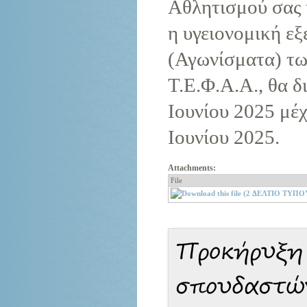
Αθλητισμού σας 
η υγειονομική εξ
(Αγωνίσματα) τω
Τ.Ε.Φ.Α.Α., θα δ
Ιουνίου 2025 μέ
Ιουνίου 2025.
Attachments:
File
Προκήρυξη
σπουδαστώ