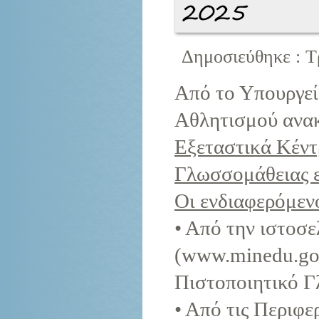
2025
Δημοσιεύθηκε : Τ
Από το Υπουργεί
Αθλητισμού ανακ
Εξεταστικά Κέντ
Γλωσσομάθειας ε
Οι ενδιαφερόμεν
• Από την ιστοσε
(www.minedu.gov
Πιστοποιητικό Γ
• Από τις Περιφε