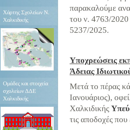
παρακαλούμε ανατ
Χάρτης
Σχολείων Ν.
του ν. 4763/2020 
Χαλκιδικής
5237/2025.
Υποχρεώσεις εκ
Άδειας Ιδιωτικο
Ομάδες
και στοιχεία
Μετά το πέρας κ
σχολείων ΔΔΕ
Ιανουάριος), οφε
Χαλκιδικής
Χαλκιδικής
Υπεύ
τις αποδοχές που