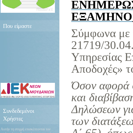
ΕΝΗΜΕΡΩΣΗ
ΕΞΑΜΗΝΟ
Που
είμαστε
Σύμφωνα με τ
21719/30.04
Υπηρεσίας Ε
Αποδοχές» τ
Όσον αφορά 
και διαβίβασ
Δηλώσεων για
Συνδεδεμένοι
των διατάξε
Χρήστες
Α΄ 65), όπως
Αυτήν τη στιγμή επισκέπτονται τον