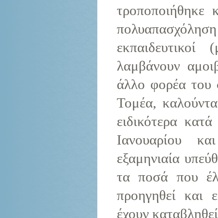
τροποποιήθηκε κ
πολυαπασχόλ
εκπαιδευτικοί 
λαμβάνουν αμοι
άλλο φορέα του 
Τομέα, καλούντα
ειδικότερα κατ
Ιανουαρίου κα
εξαμηνιαία υπεύ
τα ποσά που έλ
προηγηθεί και 
έχουν καταβληθεί