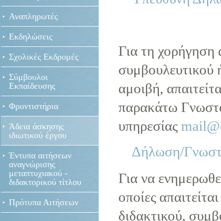
Αναπληρωτές
Εκδηλώσεις
Για τη χορήγηση 
Σχολικές Εκδρομές
συμβουλευτικού ή
Σύμβουλοι
αμοιβή, απαιτείτ
Εκπαίδευσης
παρακάτω Γνωστο
Φροντιστήρια
υπηρεσίας
mail@d
Άδεια άσκησης
ιδιωτικού έργου
Δήλωση/Γνωστο
Έντυπα αιτήσεων
αναγνώρισης
μεταπτυχιακού -
Για να ενημερωθεί
διδακτορικού τίτλου
οποίες απαιτείτ
Πρότυπα Αιτήσεων
διδακτικού, συμβ