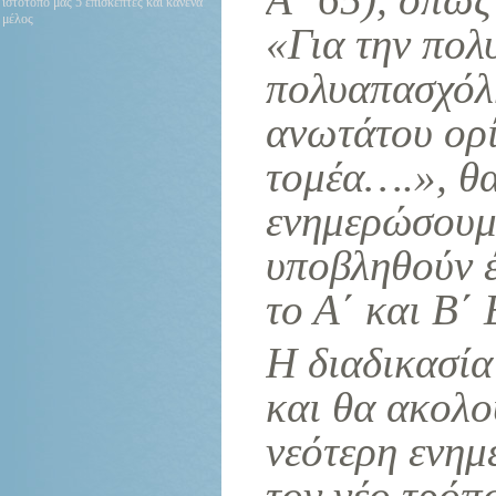
ιστότοπό μας 5 επισκέπτες και κανένα
μέλος
«Για την πολ
πολυαπασχόλ
ανωτάτου ορ
τομέα….», θα
ενημερώσουμε
υποβληθούν έ
το Α΄ και Β΄
Η διαδικασία
και θα ακολο
νεότερη
ενημ
τον νέο τρόπ