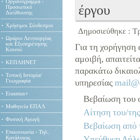
Οργανόγραμμα -
έργου
Προσωπικό
Διεύθυνσης
Χρήσιμοι Σύνδεσμοι
Δημοσιεύθηκε : Τρ
Ωράριο Λειτουργίας
και Εξυπηρέτησης
Για τη χορήγηση 
Κοινού
αμοιβή, απαιτείτ
ΚΕΠΛΗΝΕΤ
παρακάτω δικαιολ
Τοπική Ιστορία/
Γεωγραφία
υπηρεσίας
mail@d
Erasmus+
Βεβαίωση του 
Μαθητεία ΕΠΑΛ
Αίτηση του/της
Φυσική Αγωγή
Βεβαίωση από 
Επικοινωνία - Τηλ.
Υπεύθυνη Δήλω
Κατάλογος