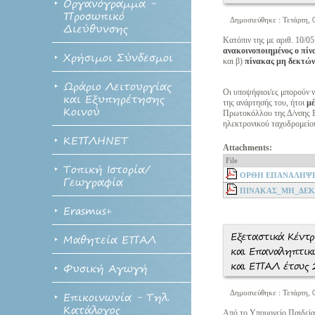
Οργανόγραμμα -
Προσωπικό
Δημοσιεύθηκε : Τετάρτη,
Διεύθυνσης
Κατόπιν της με αριθ. 10/0
ανακοινοποιημένος ο πί
Χρήσιμοι Σύνδεσμοι
και β)
πίνακας μη δεκτώ
Ωράριο Λειτουργίας
Οι υποψήφιοι/ες μπορούν ν
και Εξυπηρέτησης
της ανάρτησής του, ήτοι
μέ
Κοινού
Πρωτοκόλλου της Δ/νσης Β
ηλεκτρονικού ταχυδρομείο
ΚΕΠΛΗΝΕΤ
Attachments:
File
Τοπική Ιστορία/
ΟΡΘΗ ΕΠΑΝΑΛΗΨΗ
Γεωγραφία
ΠΙΝΑΚΑΣ_ΜΗ_ΔΕΚΤ
Erasmus+
Εξεταστικά Κέν
Μαθητεία ΕΠΑΛ
και Επαναληπτι
και ΕΠΑΛ έτους
Φυσική Αγωγή
Δημοσιεύθηκε : Τετάρτη,
Επικοινωνία - Τηλ.
Κατάλογος
Από το Υπουργείο Παιδεία