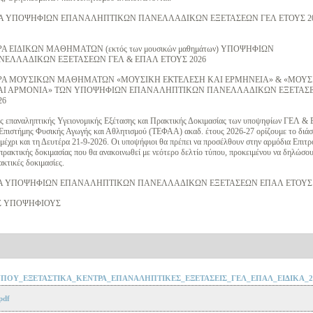
ΡΑ ΥΠΟΨΗΦΙΩΝ ΕΠΑΝΑΛΗΠΤΙΚΩΝ ΠΑΝΕΛΛΑΔΙΚΩΝ ΕΞΕΤΑΣΕΩΝ ΓΕΛ ΕΤΟΥΣ 2
Α ΕΙΔΙΚΩΝ ΜΑΘΗΜΑΤΩΝ (εκτός των μουσικών μαθημάτων) ΥΠΟΨΗΦΙΩΝ
ΕΛΛΑΔΙΚΩΝ ΕΞΕΤΑΣΕΩΝ ΓΕΛ & ΕΠΑΛ ΕΤΟΥΣ 2026
ΤΡΑ ΜΟΥΣΙΚΩΝ ΜΑΘΗΜΑΤΩΝ «ΜΟΥΣΙΚΗ ΕΚΤΕΛΕΣΗ ΚΑΙ ΕΡΜΗΝΕΙΑ» & «ΜΟΥΣ
ΚΑΙ ΑΡΜΟΝΙΑ» ΤΩΝ ΥΠΟΨΗΦΙΩΝ ΕΠΑΝΑΛΗΠΤΙΚΩΝ ΠΑΝΕΛΛΑΔΙΚΩΝ ΕΞΕΤΑΣ
26
ής επαναληπτικής Υγειονομικής Εξέτασης και Πρακτικής Δοκιμασίας των υποψηφίων ΓΕΛ 
 Επιστήμης Φυσικής Αγωγής και Αθλητισμού (ΤΕΦΑΑ) ακαδ. έτους 2026-27 ορίζουμε το διά
μέχρι και τη Δευτέρα 21-9-2026. Οι υποψήφιοι θα πρέπει να προσέλθουν στην αρμόδια Επιτ
 πρακτικής δοκιμασίας που θα ανακοινωθεί με νεότερο δελτίο τύπου, προκειμένου να δηλώσου
ακτικές δοκιμασίες.
ΤΡΑ ΥΠΟΨΗΦΙΩΝ ΕΠΑΝΑΛΗΠΤΙΚΩΝ ΠΑΝΕΛΛΑΔΙΚΩΝ ΕΞΕΤΑΣΕΩΝ ΕΠΑΛ ΕΤΟΥΣ 
ΥΣ ΥΠΟΨΗΦΙΟΥΣ
ΤΥΠΟΥ_ΕΞΕΤΑΣΤΙΚΑ_ΚΕΝΤΡΑ_ΕΠΑΝΑΛΗΠΤΙΚΕΣ_ΕΞΕΤΑΣΕΙΣ_ΓΕΛ_ΕΠΑΛ_ΕΙΔΙΚΑ_20
pdf