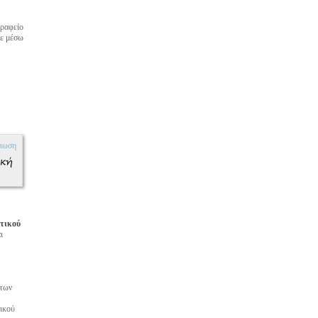
ραφείο
τε μέσω
πωση
ική
τικού
ι
 των
ικού