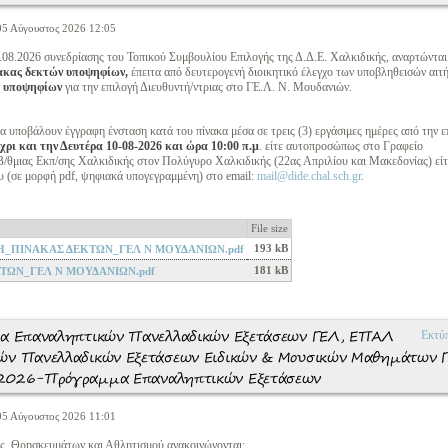
 05 Αύγουστος 2026 12:05
5.08.2026 συνεδρίασης του Τοπικού Συμβουλίου Επιλογής της Δ.Δ.Ε. Χαλκιδικής, αναρτώνται:
νακας δεκτών υποψηφίων,
έπειτα από δευτερογενή διοικητικό έλεγχο των υποβληθεισών αιτ
ν υποψηφίων
για την επιλογή Διευθυντή/ντριας στο ΓΕ.Λ. Ν. Μουδανιών.
α υποβάλουν έγγραφη ένσταση κατά του πίνακα μέσα σε τρεις (3) εργάσιμες ημέρες από την 
χρι και την Δευτέρα 10-08-2026 και ώρα 10:00 π.μ
. είτε αυτοπροσώπως στο Γραφείο
/θμιας Εκπ/σης Χαλκιδικής στον Πολύγυρο Χαλκιδικής (22ας Απριλίου και Μακεδονίας) εί
υ (σε μορφή pdf, ψηφιακά υπογεγραμμένη) στο email:
mail@dide.chal.sch.gr
.
File size
193 kB
_ΠΙΝΑΚΑΣ ΔΕΚΤΩΝ_ΓΕΛ Ν ΜΟΥΔΑΝΙΩΝ.pdf
181 kB
ΩΝ_ΓΕΛ Ν ΜΟΥΔΑΝΙΩΝ.pdf
τρα Επαναληπτικών Πανελλαδικών Εξετάσεων ΓΕΛ, ΕΠΑΛ
Εκτύ
κών Πανελλαδικών Εξετάσεων Ειδικών & Μουσικών Μαθημάτων 
 2026-Πρόγραμμα Επαναληπτικών Εξετάσεων
 05 Αύγουστος 2026 11:01
ς, Θρησκευμάτων και Αθλητισμού ανακοινώνονται: