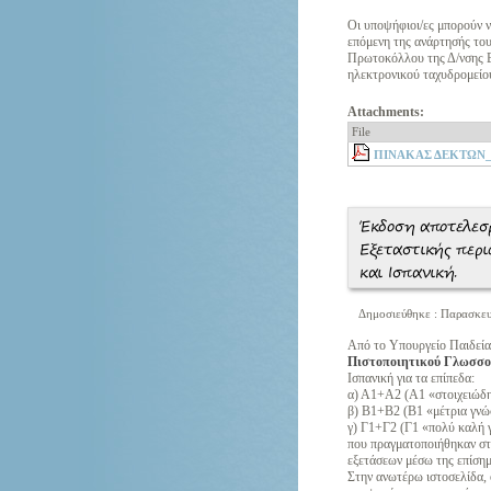
Οι υποψήφιοι/ες μπορούν 
επόμενη της ανάρτησής του
Πρωτοκόλλου της Δ/νσης Β
ηλεκτρονικού ταχυδρομείο
Attachments:
File
ΠΙΝΑΚΑΣ ΔΕΚΤΩΝ_
Έκδοση αποτελεσ
Εξεταστικής περι
και Ισπανική.
Δημοσιεύθηκε : Παρασκευ
Από το Υπουργείο Παιδεία
Πιστοποιητικού Γλωσσο
Ισπανική για τα επίπεδα:
α) Α1+Α2 (Α1 «στοιχειώδης
β) Β1+Β2 (Β1 «μέτρια γνώσ
γ) Γ1+Γ2 (Γ1 «πολύ καλή γ
που πραγματοποιήθηκαν στι
εξετάσεων μέσω της επίσημη
Στην ανωτέρω ιστοσελίδα,