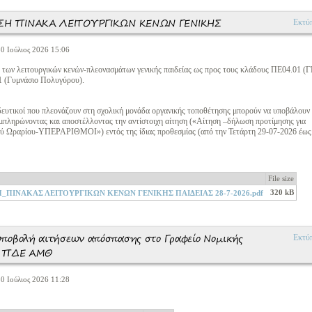
Η ΠΙΝΑΚΑ ΛΕΙΤΟΥΡΓΙΚΩΝ ΚΕΝΩΝ ΓΕΝΙΚΗΣ
Εκτύ
0 Ιούλιος 2026 15:06
ας των λειτουργικών κενών-πλεονασμάτων γενικής παιδείας ως προς τους κλάδους ΠΕ04.01 (
1 (Γυμνάσιο Πολυγύρου).
αιδευτικοί που πλεονάζουν στη σχολική μονάδα οργανικής τοποθέτησης μπορούν να υποβάλουν
πληρώνοντας και αποστέλλοντας την αντίστοιχη αίτηση («Αίτηση –δήλωση προτίμησης για
 Ωραρίου-ΥΠΕΡΑΡΙΘΜΟΙ») εντός της ίδιας προθεσμίας (από την Τετάρτη 29-07-2026 έως 
File size
320 kB
ΠΙΝΑΚΑΣ ΛΕΙΤΟΥΡΓΙΚΩΝ ΚΕΝΩΝ ΓΕΝΙΚΗΣ ΠΑΙΔΕΙΑΣ 28-7-2026.pdf
ποβολή αιτήσεων απόσπασης στο Γραφείο Νομικής
Εκτύ
ς ΠΔΕ ΑΜΘ
0 Ιούλιος 2026 11:28