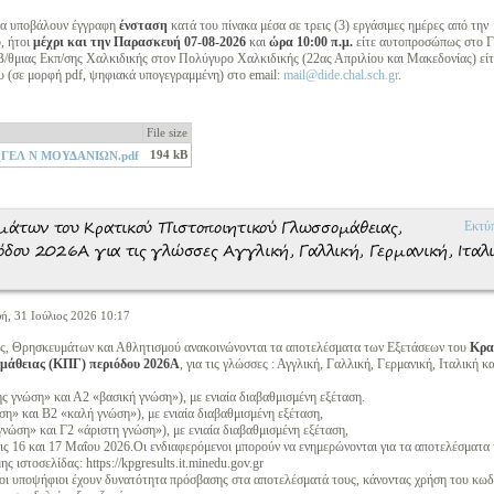
να υποβάλουν έγγραφη
ένσταση
κατά του πίνακα μέσα σε τρεις (3) εργάσιμες ημέρες από την
, ήτοι
μέχρι και την Παρασκευή 07-08-2026
και
ώρα 10:00 π.μ.
είτε αυτοπροσώπως στο Γ
/θμιας Εκπ/σης Χαλκιδικής στον Πολύγυρο Χαλκιδικής (22ας Απριλίου και Μακεδονίας) εί
υ (σε μορφή pdf, ψηφιακά υπογεγραμμένη) στο email:
mail@dide.chal.sch.gr
.
File size
194 kB
ΓΕΛ Ν ΜΟΥΔΑΝΙΩΝ.pdf
μάτων του Κρατικού Πιστοποιητικού Γλωσσομάθειας,
Εκτύ
όδου 2026Α για τις γλώσσες Αγγλική, Γαλλική, Γερμανική, Ιταλ
ή, 31 Ιούλιος 2026 10:17
ς, Θρησκευμάτων και Αθλητισμού ανακοινώνονται τα αποτελέσματα των Εξετάσεων του
Κρα
μάθειας (ΚΠΓ) περιόδου 2026Α
, για τις γλώσσες : Αγγλική, Γαλλική, Γερμανική, Ιταλική κα
 γνώση» και Α2 «βασική γνώση»), με ενιαία διαβαθμισμένη εξέταση.
η» και Β2 «καλή γνώση»), με ενιαία διαβαθμισμένη εξέταση,
νώση» και Γ2 «άριστη γνώση»), με ενιαία διαβαθμισμένη εξέταση,
ς 16 και 17 Μαΐου 2026.Οι ενδιαφερόμενοι μπορούν να ενημερώνονται για τα αποτελέσματα
ς ιστοσελίδας: https://kpgresults.it.minedu.gov.gr
 οι υποψήφιοι έχουν δυνατότητα πρόσβασης στα αποτελέσματά τους, κάνοντας χρήση του κωδ