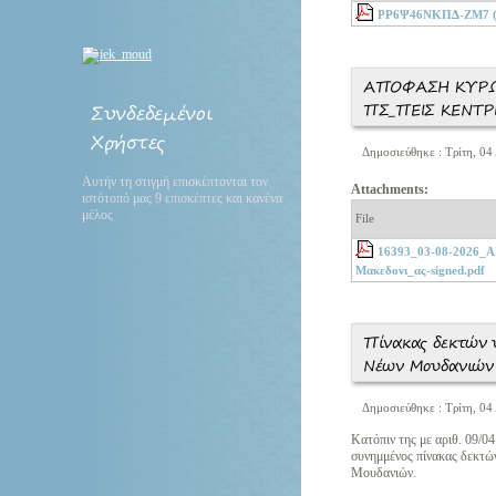
ΡΡ6Ψ46ΝΚΠΔ-ΖΜ7 (
ΑΠΟΦΑΣΗ ΚΥΡΩ
ΠΣ_ΠΕΙΣ ΚΕΝΤΡ
Συνδεδεμένοι
Χρήστες
Δημοσιεύθηκε : Τρίτη, 04
Αυτήν τη στιγμή επισκέπτονται τον
Attachments:
ιστότοπό μας 9 επισκέπτες και κανένα
μέλος
File
16393_03-08-2026
Μακεδονι_ας-signed.pdf
Πίνακας δεκτών 
Νέων Μουδανιών
Δημοσιεύθηκε : Τρίτη, 04
Κατόπιν της με αριθ. 09/0
συνημμένος πίνακας δεκτών
Μουδανιών.