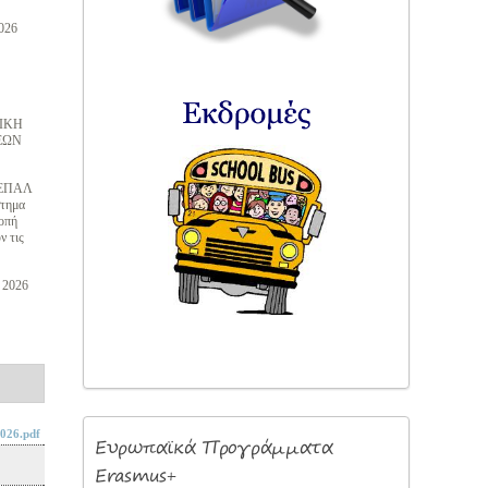
026
ΙΚΗ
ΕΩΝ
& ΕΠΑΛ
στημα
ροπή
ν τις
2026
File
size
284
kB
26.pdf
Ευρωπαϊκά
Προγράμματα
487
Erasmus+
kB