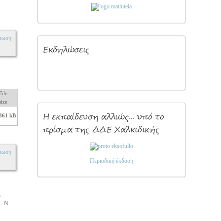
πωση
Εκδηλώσεις
File
size
Η
εκπαίδευση αλλιώς... υπό το
361 kB
πρίσμα της ΔΔΕ Χαλκιδικής
πωση
Περιοδική έκδοση
ο
. Ν.