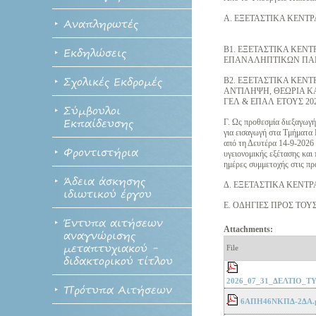
Α. ΕΞΕΤΑΣΤΙΚΑ ΚΕΝΤ
Αναπληρωτές
Β1. ΕΞΕΤΑΣΤΙΚΑ ΚΕΝΤΡ
Εκδηλώσεις
ΕΠΑΝΑΛΗΠΤΙΚΩΝ ΠΑΝ
Σχολικές Εκδρομές
Β2. ΕΞΕΤΑΣΤΙΚΑ ΚΕΝ
ΑΝΤΙΛΗΨΗ, ΘΕΩΡΙΑ 
ΓΕΛ & ΕΠΑΛ ΕΤΟΥΣ 20
Σύμβουλοι
Εκπαίδευσης
Γ. Ως προθεσμία διεξαγωγ
για εισαγωγή στα Τμήματα
από τη Δευτέρα 14-9-2026 
Φροντιστήρια
υγειονομικής εξέτασης και
ημέρες συμμετοχής στις πρ
Άδεια άσκησης
Δ. ΕΞΕΤΑΣΤΙΚΑ ΚΕΝ
ιδιωτικού έργου
Ε. ΟΔΗΓΙΕΣ ΠΡΟΣ ΤΟ
Έντυπα αιτήσεων
Attachments:
αναγνώρισης
μεταπτυχιακού -
File
διδακτορικού τίτλου
2026_07_31_ΔΕΛΤΙΟ_
Πρότυπα Αιτήσεων
6ΑΠΗ46ΝΚΠΔ-2ΔΑ.