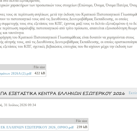
ι στο δελτίο εξεταζομένου,
ρχικών χαρακτήρων των προσωπικών τους στοιχείων (Επώνυμο, Όνομα, Όνομα Πατέρα, Όνο
μόνες τους σε περίπτωση ανηλίκων, μετά την έκδοση του Κρατικού Πιστοποιητικού Γλωσσομά
υν το πιστοποιητικό τους από τις Διευθύνσεις Δευτεροβάθμιας Εκπαίδευσης, οι οποίες
 συμμετοχής τους στις εξετάσεις του ΚΠΓ, έχοντας μαζί τους το δελτίο εξεταζομένου ή το δε
Σε περίπτωση παραλαβής πιστοποιητικού από τρίτο πρόσωπο, απαιτείται εξουσιοδότηση θεωρ
ς και ταυτότητα.
ορήγηση του Κρατικού Πιστοποιητικού Γλωσσομάθειας είναι δυνατόν να χορηγούνται στους
κής αίτησής τους, από τις Διευθύνσεις Δευτεροβάθμιας Εκπαίδευσης, οι οποίες οριστικοποίησ
ς εξετάσεις του ΚΠΓ, σχετικές βεβαιώσεις επιτυχίας που θα ισχύουν μέχρι την έκδοση των
File size
422 kB
σμάτων 2026Α (2).pdf
ΓΙΑ ΕΞΕΤΑΣΤΙΚΑ ΚΕΝΤΡΑ ΕΛΛΗΝΩΝ ΕΞΩΤΕΡΙΚΟΥ 2026
Εκτύ
ή, 31 Ιούλιος 2026 09:34
File size
239 kB
Α ΕΚ ΕΛΛΗΝΩΝ ΕΞΩΤΕΡΙΚΟΥ 2026_ΟΡΘΟ.pdf