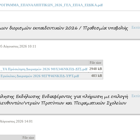
ΡΟΓΡΑΜΜΑ_ΕΠΑΝΑΛΗΠΤΙΚΩΝ_2026_ΓΕΛ_ΕΠΑΛ_ΕΙΔΙΚΑ.pdf
ων διορισμών εκπαιδευτικών 2026 / Προθεσμία υποβολής
Εκτύ
 05 Αύγουστος 2026 10:11
File size
2948 kB
1_ΥΑ Πρόσκληση Διορισμών 2026 9ΘΧ346ΝΚΠΔ-ΔΤΣ.pdf
483 kB
 Εγκύκλιος Διορισμών 2026 9ΕΓΨ46ΝΚΠΔ-ΧΨΤ.pdf
λησης Εκδήλωσης Ενδιαφέροντος για πλήρωση με επιλογή
Εκτύ
ιευθυντών/ντριών Προτύπων και Πειραματικών Σχολείων
 Αύγουστος 2026 14:01
File size