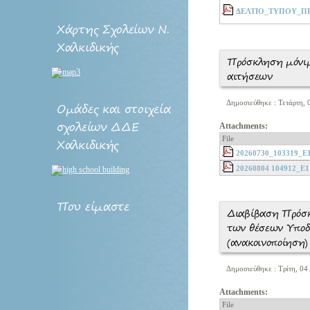
ΔΕΛΤΙΟ_ΤΥΠΟΥ_Π
Χάρτης
Σχολείων Ν.
Χαλκιδικής
Πρόσκληση μόνιμ
αιτήσεων
Δημοσιεύθηκε : Τετάρτη,
Ομάδες
και στοιχεία
σχολείων ΔΔΕ
Attachments:
File
Χαλκιδικής
20260730_103319_Ε
20260804 104912_Ε1
Που
είμαστε
Διαβίβαση Πρόσκ
των θέσεων Υποδ
(ανακοινοποίηση)
Δημοσιεύθηκε : Τρίτη, 04
Attachments:
File