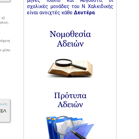
μήνες Ιούλιο και Αύγουστο,
οι
σχολικές μονάδες του Ν. Χαλκιδικής
είναι ανοιχτές κάθε
Δευτέρα
.
 α)
ήσεων,
επόμενη
τε μέσω
πωση
ΓΕΛ