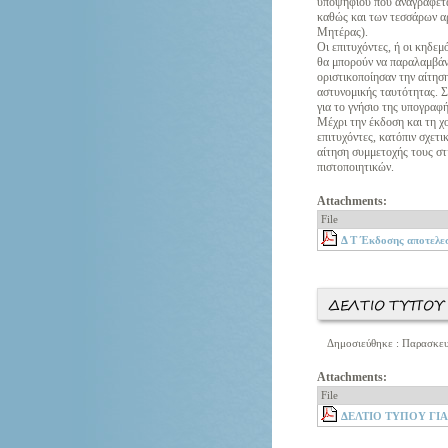
υποψηφίου που αναγράφετα
καθώς και των τεσσάρων α
Μητέρας).
Οι επιτυχόντες, ή οι κηδε
θα μπορούν να παραλαμβάνο
οριστικοποίησαν την αίτηση
αστυνομικής ταυτότητας. 
για το γνήσιο της υπογραφή
Μέχρι την έκδοση και τη χ
επιτυχόντες, κατόπιν σχετι
αίτηση συμμετοχής τους στι
πιστοποιητικών.
Attachments:
File
Δ Τ Έκδοσης αποτελε
ΔΕΛΤΙΟ ΤΥΠΟΥ 
Δημοσιεύθηκε : Παρασκευ
Attachments:
File
ΔΕΛΤΙΟ ΤΥΠΟΥ ΓΙ