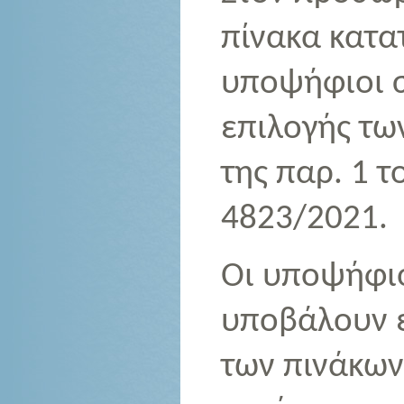
πίνακα κατα
υποψήφιοι σ
επιλογής τω
της παρ. 1 τ
4823/2021.
Οι υποψήφι
υποβάλουν 
των πινάκων 