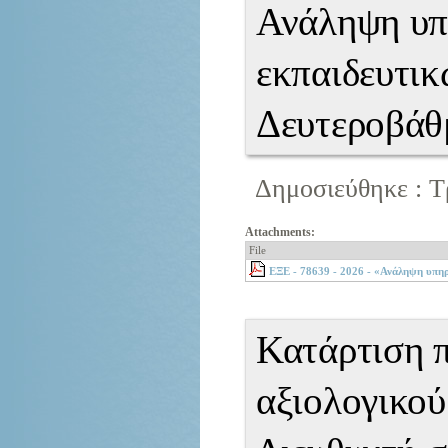
Ανάληψη υπ
εκπαιδευτι
Δευτεροβάθ
Δημοσιεύθηκε : Τρ
Attachments:
File
ΕΞΕ - 78639 - 2026 - «Ανάληψη υπη
Κατάρτιση 
αξιολογικού