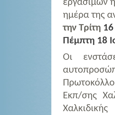
εργάσιμων 
ημέρα της α
την Τρίτη
16 
Πέμπτη 18 Ι
Οι ενστάσ
αυτοπρο
Πρωτοκόλλ
Εκπ/σης Χα
Χαλκιδική