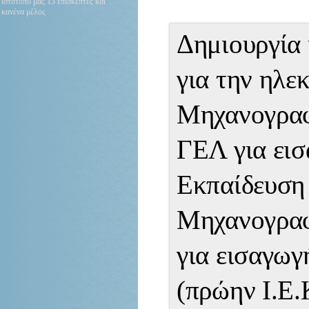
ιστότοπό μας 13 επισκέπτες και
κανένα μέλος
Δημιουργία
για την ηλε
Μηχανογραφ
ΓΕΛ για εισ
Εκπαίδευση
Μηχανογραφ
για εισαγωγ
(πρώην Ι.Ε.