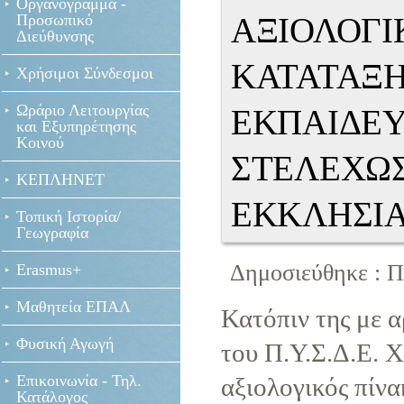
Οργανόγραμμα -
Προσωπικό
ΑΞΙΟΛΟΓΙ
Διεύθυνσης
ΚΑΤΑΤΑΞ
Χρήσιμοι Σύνδεσμοι
Ωράριο Λειτουργίας
ΕΚΠΑΙΔΕΥ
και Εξυπηρέτησης
Κοινού
ΣΤΕΛΕΧΩ
ΚΕΠΛΗΝΕΤ
ΕΚΚΛΗΣΙΑ
Τοπική Ιστορία/
Γεωγραφία
Δημοσιεύθηκε : Π
Erasmus+
Μαθητεία ΕΠΑΛ
Κατόπιν της με α
Φυσική Αγωγή
του Π.Υ.Σ.Δ.Ε. 
Επικοινωνία - Τηλ.
αξιολογικός πίν
Κατάλογος