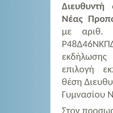
Διευθυντή
Νέας Προπο
με αριθ. 
Ρ48Δ46ΝΚ
εκδήλωσης 
επιλογή εκ
θέση Διευθυ
Γυμνασίου Ν
Στον προσωρ