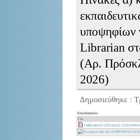
εκπαιδευτικ
υποψηφίων 
Librarian σ
(Αρ. Πρόσκ
2026)
Δημοσιεύθηκε : Τρ
Attachments:
File
LIBRARIAN ΠΙΝΑΚΕΣ (ΥΠΟΨΗΦΙ