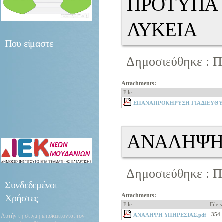
ΠΡΟΤΥΠΑ
ΛΥΚΕΙΑ
Που
είμαστε
Δημοσιεύθηκε : Π
Attachments:
File
ΕΠΑΝΑΠΡΟΚΗΡΥΞΗ ΓΙΑ ΔΙΕΥΘΥΝ
ΑΝΑΛΗΨΗ
Δημοσιεύθηκε : Π
Συνδεδεμένοι
Attachments:
Χρήστες
File
File s
354
ΑΝΑΛΗΨΗ ΥΠΗΡΕΣΙΑΣ.pdf
Αυτήν τη στιγμή επισκέπτονται τον