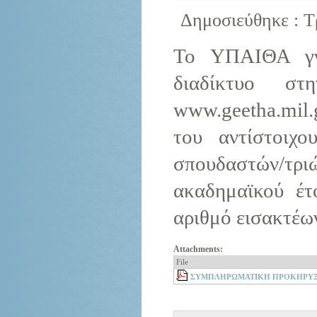
Δημοσιεύθηκε : Τρ
Το ΥΠΑΙΘΑ γνω
διαδίκτυο σ
www.geetha.mil
του αντίστοιχο
σπουδαστών/τ
ακαδημαϊκού έτ
αριθμό εισακτέω
Attachments:
File
ΣΥΜΠΛΗΡΩΜΑΤΙΚΗ ΠΡΟΚΗΡΥΞΗ Ε