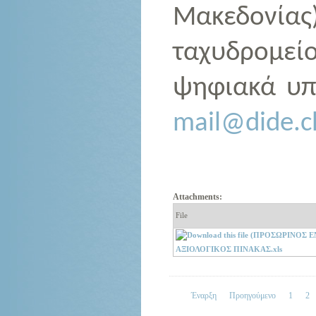
Μακεδονίας)
ταχυδρομ
ψηφιακά υπ
mail@dide.ch
Attachments:
File
ΑΞΙΟΛΟΓΙΚΟΣ ΠΙΝΑΚΑΣ.xls
Έναρξη
Προηγούμενο
1
2