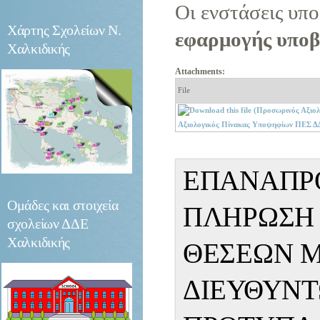
Οι ενστάσεις υπ
Χάρτης
Σχολείων Ν.
εφαρμογής υποβ
Χαλκιδικής
Attachments:
File
Αξιολογικός Πίνακας Υποψηφίων ΠΕΣ 
ΕΠΑΝΑΠΡΟ
Ομάδες
και στοιχεία
ΠΛΗΡΩΣΗ
σχολείων ΔΔΕ
Χαλκιδικής
ΘΕΣΕΩΝ Μ
ΔΙΕΥΘΥΝΤ