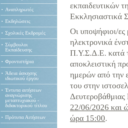
εκπαιδευτικών τ
Αναπληρωτές
Εκκλησιαστικά Σχ
Εκδηλώσεις
Οι υποψήφιοι/ες
Σχολικές Εκδρομές
ηλεκτρονικά ένσ
Σύμβουλοι
Εκπαίδευσης
Π.Υ.Σ.Δ.Ε. κατά 
Φροντιστήρια
αποκλειστική πρ
ημερών από την 
Άδεια άσκησης
ιδιωτικού έργου
του στην ιστοσε
Έντυπα αιτήσεων
Δευτεροβάθμιας 
αναγνώρισης
μεταπτυχιακού -
διδακτορικού τίτλου
22/06/2026 και ώ
ώρα 15:00
.
Πρότυπα Αιτήσεων