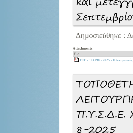
και μετεγγ
Σεπτεμβρί
Δημοσιεύθηκε : Δ
Attachments:
File
ΕΞΕ - 104198 - 2025 - Ηλεκτρονικέ
ΤΟΠΟΘΕΤΗ
ΛΕΙΤΟΥΡΓ
Π.Υ.Σ.Δ.Ε
8-2025