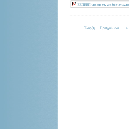
ΕΕΠΕΒΠ για αποσπ. νεοδιόριστων.p
Έναρξη
Προηγούμενο
14