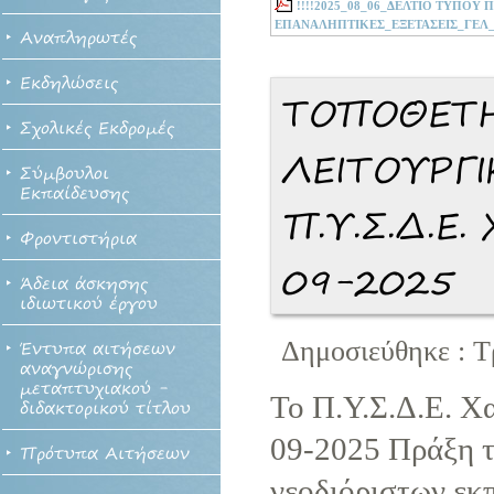
!!!!2025_08_06_ΔΕΛΤΙΟ ΤΥΠΟΥ
ΕΠΑΝΑΛΗΠΤΙΚΕΣ_ΕΞΕΤΑΣΕΙΣ_ΓΕΛ_Ε
Αναπληρωτές
Εκδηλώσεις
ΤΟΠΟΘΕΤΗ
Σχολικές Εκδρομές
ΛΕΙΤΟΥΡΓ
Σύμβουλοι
Εκπαίδευσης
Π.Υ.Σ.Δ.Ε
Φροντιστήρια
09-2025
Άδεια άσκησης
ιδιωτικού έργου
Δημοσιεύθηκε : Τ
Έντυπα αιτήσεων
αναγνώρισης
μεταπτυχιακού -
Το Π.Υ.Σ.Δ.Ε. Χα
διδακτορικού τίτλου
09-2025 Πράξη τ
Πρότυπα Αιτήσεων
νεοδιόριστων εκπ