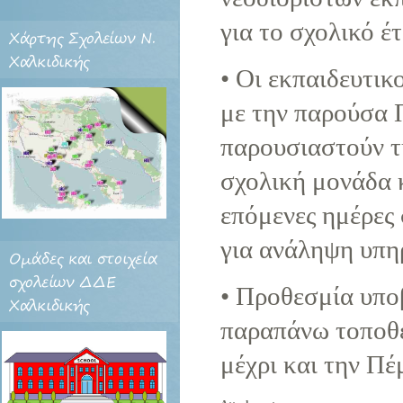
για το σχολικό έ
Χάρτης
Σχολείων Ν.
Χαλκιδικής
• Οι εκπαιδευτικ
με την παρούσα 
παρουσιαστούν τ
σχολική μονάδα κ
επόμενες ημέρες 
για ανάληψη υπη
Ομάδες
και στοιχεία
σχολείων ΔΔΕ
• Προθεσμία υπο
Χαλκιδικής
παραπάνω τοποθετ
μέχρι και την Π