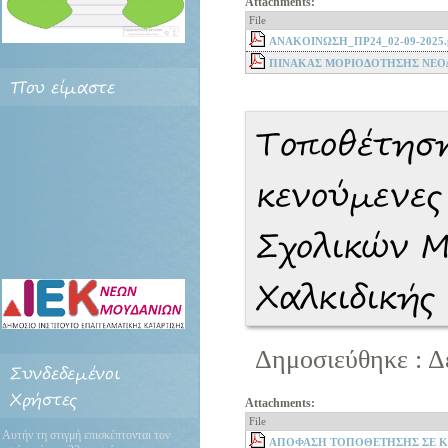
Attachments:
File
ΑΝΑΚΟΙΝΩΣΗ_ΠΡ24_02-09-2025.
ΠΙΝΑΚΑΣ ΜΟΡΙΟΔΟΤΗΣΗΣ ΝΕΟΔΙ
Που
είμαστε
Τοποθέτηση
κενούμενες
Σχολικών 
Χαλκιδικής
Δημοσιεύθηκε : Δ
Συνδεδεμένοι
Χρήστες
Attachments:
File
Αυτήν τη στιγμή επισκέπτονται τον
ΑΠΟΦΑΣΗ ΤΟΠΟΘΕΤΗΣΗΣ ΣΕ ΚΕ