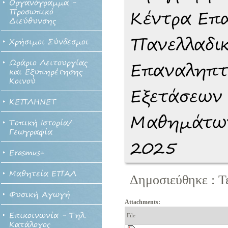
Οργανόγραμμα -
Προσωπικό
Κέντρα Επ
Διεύθυνσης
Πανελλαδι
Χρήσιμοι Σύνδεσμοι
Ωράριο Λειτουργίας
Επαναληπτ
και Εξυπηρέτησης
Κοινού
Εξετάσεων
ΚΕΠΛΗΝΕΤ
Μαθημάτων
Τοπική Ιστορία/
Γεωγραφία
2025
Erasmus+
Μαθητεία ΕΠΑΛ
Δημοσιεύθηκε : Τ
Φυσική Αγωγή
Attachments:
Επικοινωνία - Τηλ.
File
Κατάλογος