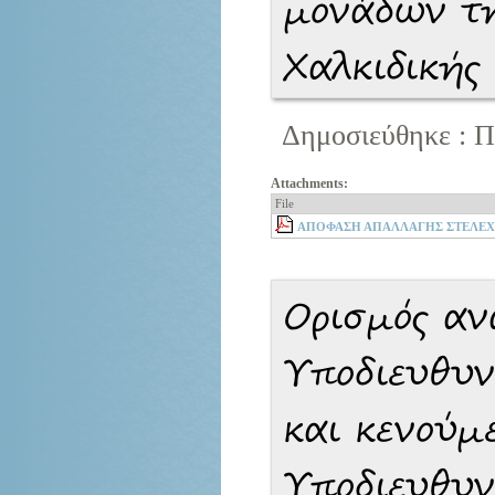
μονάδων τη
Χαλκιδικής
Δημοσιεύθηκε : Π
Attachments:
File
ΑΠΟΦΑΣΗ ΑΠΑΛΛΑΓΗΣ ΣΤΕΛΕΧΩ
Ορισμός α
Υποδιευθυν
και κενούμε
Υποδιευθυν