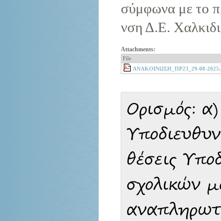
σύμφωνα με το π
νση Δ.Ε. Χαλκιδι
Attachments:
File
ΑΝΑΚΟΙΝΩΣΗ_ΠΡ23_29-08-2025.
Ορισμός: α
Υποδιευθυν
θέσεις Υπο
σχολικών μ
αναπληρωτ