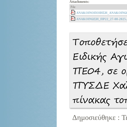
Attachments:
File
ΑΝΑΚΟΙΝΟΠΟΙΗΣΗ_ΑΝΑΚΟΙΝΩΣΗ
ΑΝΑΚΟΙΝΩΣΗ_ΠΡ22_27-08-2025.
Τοποθετήσε
Ειδικής Αγ
ΠΕ04, σε ο
ΠΥΣΔΕ Χαλκ
πίνακας τ
Δημοσιεύθηκε : Τ