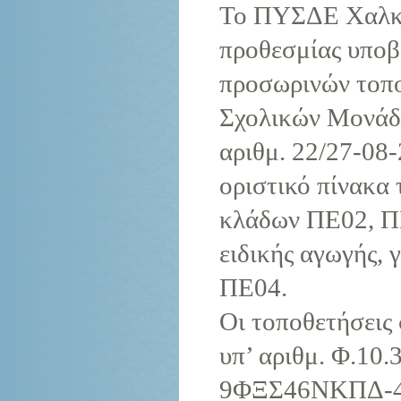
Το ΠΥΣΔΕ Χαλκιδ
προθεσμίας υποβ
προσωρινών τοπο
Σχολικών Μονάδω
αριθμ. 22/27-08
οριστικό πίνακα
κλάδων ΠΕ02, ΠΕ
ειδικής αγωγής, 
ΠΕ04.
Οι τοποθετήσεις
υπ’ αριθμ. Φ.10
9ΦΞΣ46ΝΚΠΔ-4Γ9