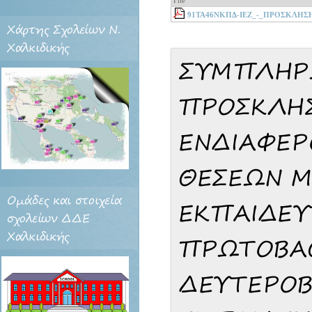
File
91ΤΑ46ΝΚΠΔ-ΙΕΖ_-_ΠΡΟΣΚΛΗ
Χάρτης
Σχολείων Ν.
Χαλκιδικής
ΣΥΜΠΛΗΡ
ΠΡΟΣΚΛΗ
ΕΝΔΙΑΦΕΡ
ΘΕΣΕΩΝ Μ
Ομάδες
και στοιχεία
ΕΚΠΑΙΔΕΥ
σχολείων ΔΔΕ
Χαλκιδικής
ΠΡΩΤΟΒΑΘ
ΔΕΥΤΕΡΟΒ