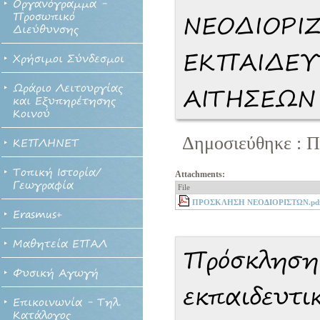
Οργανόγραμμα -
Προσωπικό
ΝΕΟΔΙΟΡΙ
Διεύθυνσης
ΕΚΠΑΙΔΕΥ
Χρήσιμοι Σύνδεσμοι
Ωράριο Λειτουργίας
ΑΙΤΗΣΕΩΝ
και Εξυπηρέτησης
Κοινού
Δημοσιεύθηκε : Π
ΚΕΠΛΗΝΕΤ
Τοπική Ιστορία/
Attachments:
Γεωγραφία
File
ΠΡΟΣΚΛΗΣΗ ΝΕΟΔΙΟΡΙΣΤΩN.pd
Erasmus+
Μαθητεία ΕΠΑΛ
Πρόσκληση
Φυσική Αγωγή
εκπαιδευτι
Επικοινωνία - Τηλ.
Κατάλογος