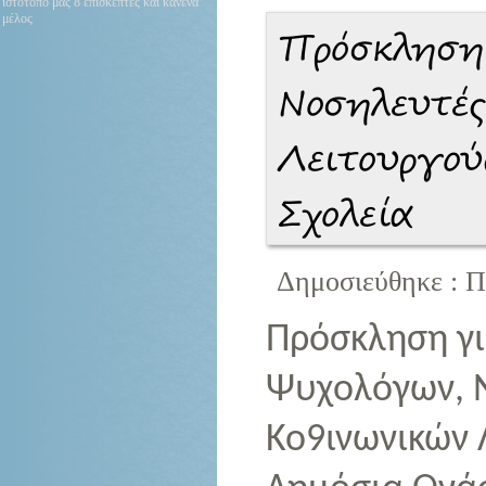
ιστότοπό μας 8 επισκέπτες και κανένα
μέλος
Πρόσκληση 
Νοσηλευτές
Λειτουργού
Σχολεία
Δημοσιεύθηκε : Π
Πρόσκληση γι
Ψυχολόγων, 
Κο9ινωνικών 