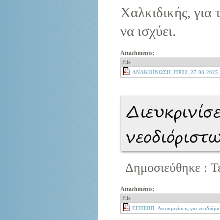
Χαλκιδικής, για 
να ισχύει.
Attachments:
File
ΑΝΑΚΟΙΝΩΣΗ_ΠΡ22_27-08-2025_Τοπ
Διευκρινίσ
νεοδιόριστ
Δημοσιεύθηκε : Τ
Attachments:
File
ΕΕΠΕΒΠ_Διευκρινίσεις για νεοδιόρι