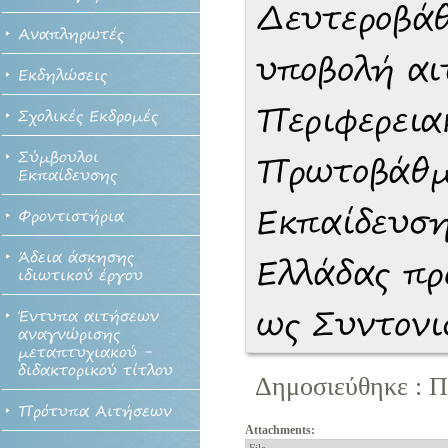
Δευτεροβάθ
Αναπληρωτές
υποβολή αι
Εκδηλώσεις
Περιφερεια
Σχολικές Εκδρομές
Σύμβουλοι
Πρωτοβάθμ
Εκπαίδευσης
Εκπαίδευση
Φροντιστήρια
Άδεια άσκησης
Ελλάδας πρ
ιδιωτικού έργου
ως Συντονι
Έντυπα αιτήσεων
αναγνώρισης
μεταπτυχιακού -
διδακτορικού τίτλου
Δημοσιεύθηκε : Π
Πρότυπα Αιτήσεων
Attachments: