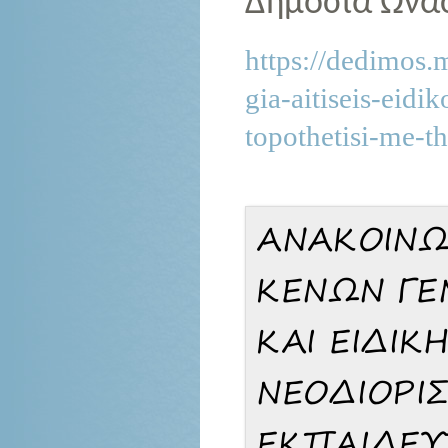
Δημόσια Ωνάσ
https://dedimos.
gia-aitiseis-eid
topothetisi-me-th
ΑΝΑΚΟΙΝΩ
ΚΕΝΩΝ ΓΕ
ΚΑΙ ΕΙΔΙΚ
ΝΕΟΔΙΟΡΙ
ΕΚΠΑΙΔΕΥ