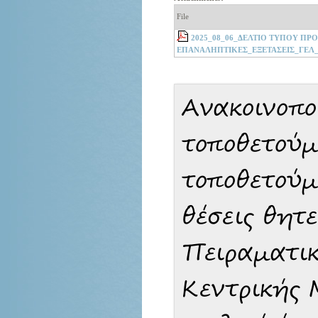
File
2025_08_06_ΔΕΛΤΙΟ ΤΥΠΟΥ ΠΡ
ΕΠΑΝΑΛΗΠΤΙΚΕΣ_ΕΞΕΤΑΣΕΙΣ_ΓΕΛ_Ε
Aνακοινοπο
τοποθετούμ
τοποθετούμ
θέσεις θητ
Πειραματικ
Κεντρικής 