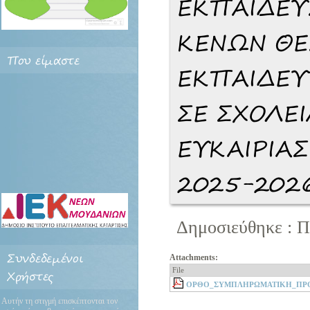
ΕΚΠΑΙΔΕΥ
ΚΕΝΩΝ Θ
Που
είμαστε
ΕΚΠΑΙΔΕΥ
ΣΕ ΣΧΟΛΕ
ΕΥΚΑΙΡΙΑΣ
2025-202
Δημοσιεύθηκε : Π
Συνδεδεμένοι
Attachments:
File
Χρήστες
ΟΡΘΟ_ΣΥΜΠΛΗΡΩΜΑΤΙΚΗ_ΠΡΟ
Αυτήν τη στιγμή επισκέπτονται τον